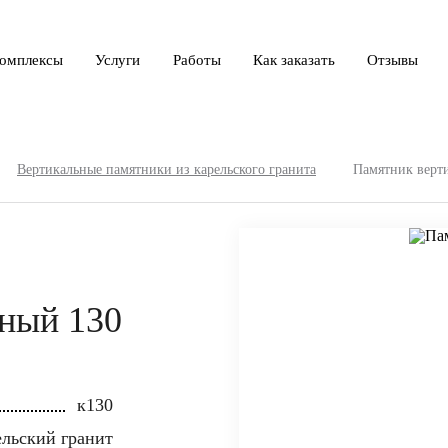
омплексы
Услуги
Работы
Как заказать
Отзывы
Вертикальные памятники из карельского гранита
Памятник верт
ный 130
к130
льский гранит