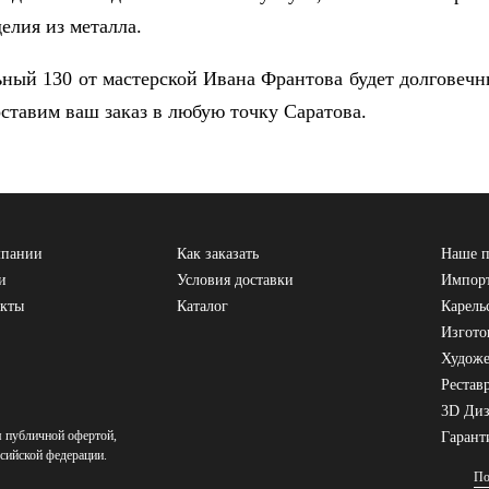
елия из металла.
ьный 130 от мастерской Ивана Франтова будет долговеч
ставим ваш заказ в любую точку Саратова.
мпании
Как заказать
Наше п
и
Условия доставки
Импорт
акты
Каталог
Карель
Изгото
Художе
Рестав
3D Ди
я публичной офертой,
Гарант
сийской федерации.
По