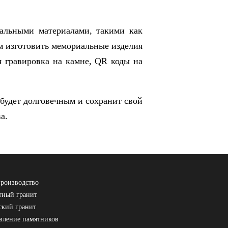
ральными материалами, такими как
м изготовить мемориальные изделия
я гравировка на камне, QR коды на
 будет долговечным и сохранит свой
а.
роизводство
ный гранит
ский гранит
вление памятников