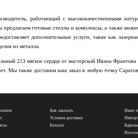
изводитель, работающий с высококачественными нату
ы предлагаем готовые стеллы и комплексы, а также може
едоставляет дополнительные услуги, такие как лазерна
елия из металла.
альный 213 мягкое сердце от мастерской Ивана Франтова
ет. Мы также доставим ваш заказ в любую точку Саратов
мпании
Как заказать
Наше п
и
Условия доставки
Импорт
акты
Каталог
Карель
Изгото