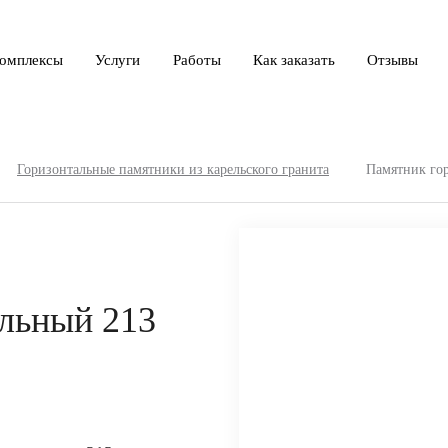
омплексы
Услуги
Работы
Как заказать
Отзывы
Горизонтальные памятники из карельского гранита
Памятник гор
льный 213