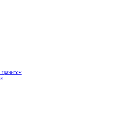
 гранитом
та