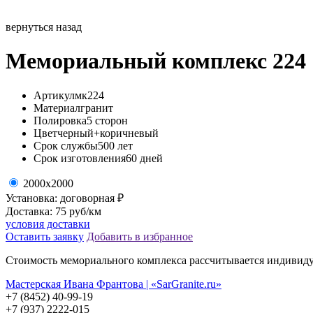
вернуться назад
Мемориальный комплекс 224
Артикул
мк224
Материал
гранит
Полировка
5 сторон
Цвет
черный+коричневый
Срок службы
500 лет
Срок изготовления
60 дней
2000х2000
Установка: договорная ₽
Доставка: 75 руб/км
условия доставки
Оставить заявку
Добавить в избранное
Стоимость мемориального комплекса рассчитывается индивиду
Мастерская Ивана Франтова | «SarGranite.ru»
+7 (8452) 40-99-19
+7 (937) 2222-015