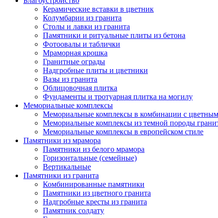
Благоустройство
Керамические вставки в цветник
Колумбарии из гранита
Столы и лавки из гранита
Памятники и ритуальные плиты из бетона
Фотоовалы и таблички
Мраморная крошка
Гранитные ограды
Надгробные плиты и цветники
Вазы из гранита
Облицовочная плитка
Фундаменты и тротуарная плитка на могилу
Мемориальные комплексы
Мемориальные комплексы в комбинации с цветным
Мемориальные комплексы из темной породы грани
Мемориальные комплексы в европейском стиле
Памятники из мрамора
Памятники из белого мрамора
Горизонтальные (семейные)
Вертикальные
Памятники из гранита
Комбинированные памятники
Памятники из цветного гранита
Надгробные кресты из гранита
Памятник солдату