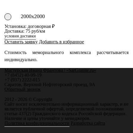
2000х2000
Установка: договорная ₽
Доставка: 75 руб/км
условия доставки
Оставить заявку
Добавить в избранное
Стоимость мемориального комплекса рассчитывается
индивидуально.
Мастерская Ивана Франтова | «SarGranite.ru»
+7 (8452) 40-99-19
+7 (937) 2222-015
Саратов, Верхний Нефтегорский проезд, 9А
Обратный звонок
2012 - 2026 © Copyright
Сайт носит исключительно информационный характер, и не
является публичной офертой, определяемой положениями
статьи 437(2) Гражданского кодекса Российской федерации.
Наличие и цены уточняйте у менеджеров.
Политика конфиденциальности
Разработка сайта