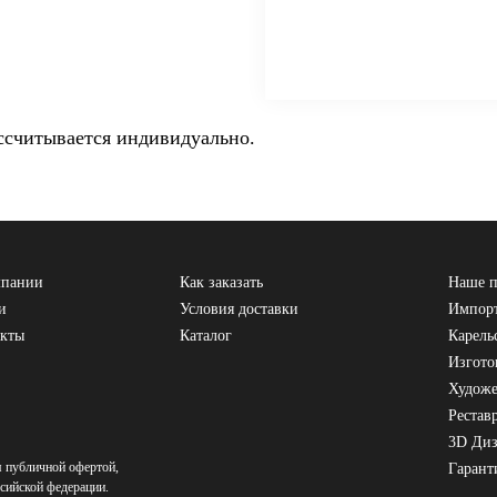
ссчитывается индивидуально.
мпании
Как заказать
Наше п
и
Условия доставки
Импорт
акты
Каталог
Карель
Изгото
Художе
Рестав
3D Ди
я публичной офертой,
Гарант
сийской федерации.