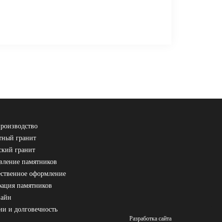
роизводство
ный гранит
ский гранит
вление памятников
ственное оформление
рация памятников
зайн
ии и долговечность
Разработка сайта