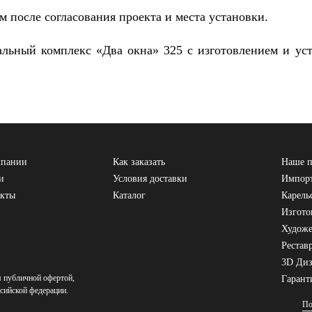
 после согласования проекта и места установки.
льный комплекс «Два окна» 325 с изготовлением и уст
мпании
Как заказать
Наше п
и
Условия доставки
Импорт
акты
Каталог
Карель
Изгото
Художе
Рестав
3D Ди
я публичной офертой,
Гарант
сийской федерации.
По