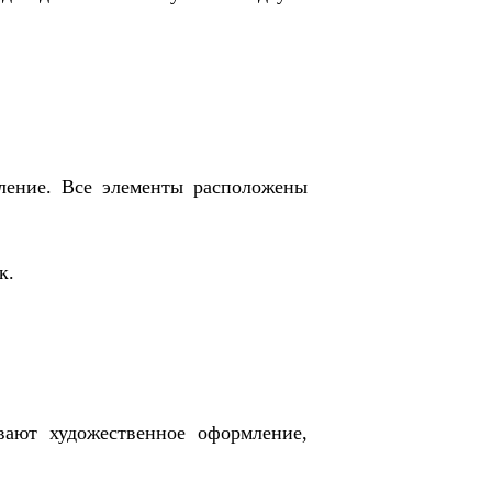
мление. Все элементы расположены
к.
вают художественное оформление,