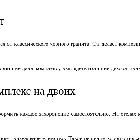
т
ся от классического чёрного гранита. Он делает композ
орции не дают комплексу выглядеть излишне декоративн
плекс на двоих
ормить каждое захоронение самостоятельно. На стелах 
няет визуальное единство. Такое решение хорошо подхо