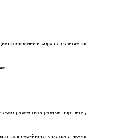
ицию спокойнее и хорошо сочетается
ым.
можно разместить разные портреты,
дит для семейного участка с двумя