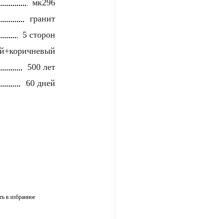
мк296
гранит
5 сторон
й+коричневый
500 лет
60 дней
ть в избранное