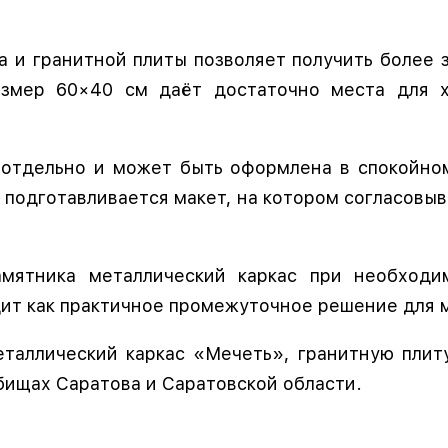
а и гранитной плиты позволяет получить более
азмер 60×40 см даёт достаточно места для 
я отдельно и может быть оформлена в спокойн
 подготавливается макет, на котором согласовы
амятника металлический каркас при необходи
т как практичное промежуточное решение для м
еталлический каркас «Мечеть», гранитную пли
бищах Саратова и Саратовской области.