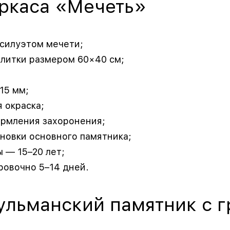
ркаса «Мечеть»
силуэтом мечети;
плитки размером 60×40 см;
15 мм;
 окраска;
рмления захоронения;
новки основного памятника;
 — 15–20 лет;
ровочно 5–14 дней.
льманский памятник с г