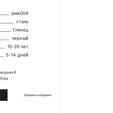
рмк004
сталь
Глянец
черный
15-20 лет
5-14 дней
оворная ₽
уб/км
Добавить в избранное