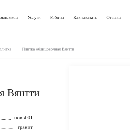
омплексы
Услуги
Работы
Как заказать
Отзывы
плитка
Плитка облицовочная Вянтти
я Вянтти
повв001
гранит