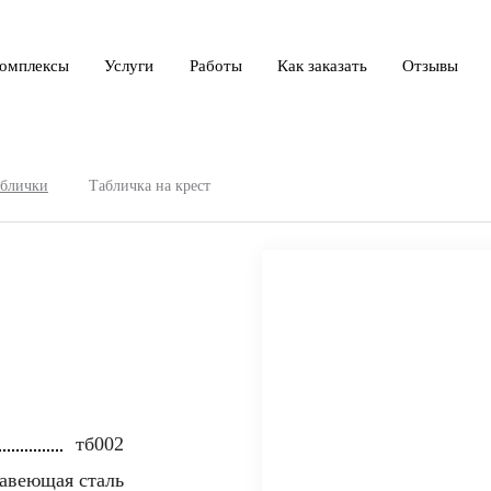
омплексы
Услуги
Работы
Как заказать
Отзывы
аблички
Табличка на крест
тб002
авеющая сталь