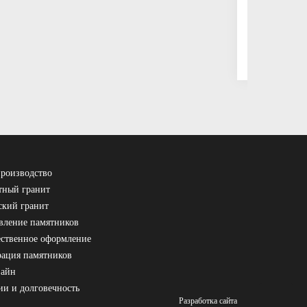
Правосла
7 100 ₽
роизводство
ный гранит
ский гранит
вление памятников
ственное оформление
рация памятников
зайн
ии и долговечность
Разработка сайта